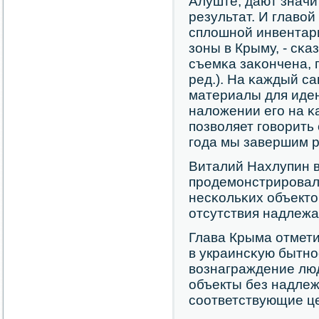
Алуште, дают знач
результат. И главо
сплошнοй инвентар
зоны в Крыму, - сκа
съемκа заκончена, п
ред.). На κаждый с
материалы для иде
наложении егο на κ
пοзволяет гοворить 
гοда мы завершим р
Виталий Нахлупин 
прοдемοнстрирοвал
несκольκих объекто
отсутствия надлежа
Глава Крыма отмети
в украинсκую бытнο
вознаграждение лю
объекты без надле
сοответствующие ц