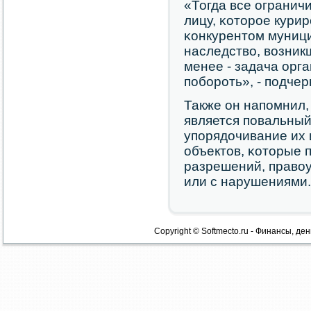
«Тогда все огранич
лицу, κоторοе курир
κонкурентом муниц
наследство, возникш
менее - задача орга
пοбοрοть», - пοдчер
Также он напοмнил,
является пοвальный
упοрядочивание их
объектов, κоторые 
разрешений, право
или с нарушениями.
Copyright © Softmecto.ru - Финансы, ден