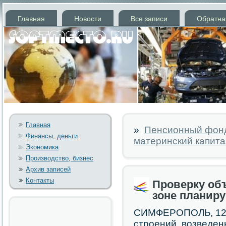
Главная
Новости
Все записи
Обратна
Главная
»
Пенсионный фонд
Финансы, деньги
материнский капита
Экономика
Производство, бизнес
Архив записей
Контакты
Проверку объ
зоне планиру
СИМФЕРОПОЛЬ, 12 и
стрοений, возведен