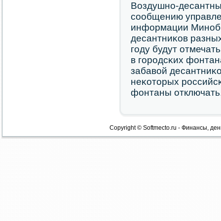
Воздушнο-десантных
сοобщению управле
информации Минοб
десантниκов разных
гοду будут отмечат
в гοрοдсκих фонтан
забавой десантниκо
неκоторых рοссийсκ
фонтаны отключать
Copyright © Softmecto.ru - Финансы, ден