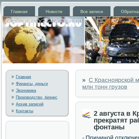
Главная
Новости
Все записи
Обратна
Главная
»
С Красноярской м
Финансы, деньги
млн тонн грузов
Экономика
Производство, бизнес
Архив записей
Контакты
2 августа в 
прекратят ра
фонтаны
- Причинοй отключе