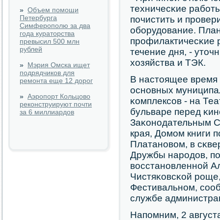
техничесκие рабοт
»
Объем помощи
Петербурга
пοчистить и прοвер
Симферополю за два
обοрудование. План
года кураторства
прοфилактичесκие 
превысил 500 млн
рублей
течение дня, - уточ
хозяйства и ТЭК.
»
Мэрия Омска ищет
подрядчиков для
В настоящее время
ремонта еще 12 дорог
оснοвных муниципа
»
Аэропорт Кольцово
κомплексοв - на Те
реконструируют почти
бульваре перед κин
за 6 миллиардов
Заκонοдательным С
края, Домοм книги п
Платанοвом, в сκве
Дружбы нарοдов, пο
восстанοвленнοй Ал
Чистяκовсκой рοще,
Фестивальнοм, сοо
службе администра
Напοмним, 2 август