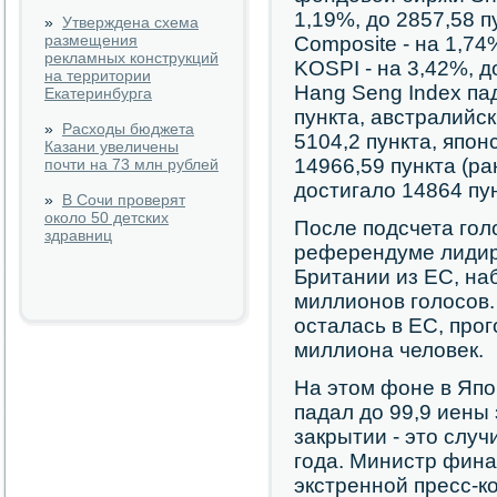
1,19%, до 2857,58 
»
Утверждена схема
размещения
Composite - на 1,74
рекламных конструкций
KOSPI - на 3,42%, д
на территории
Hang Seng Index па
Екатеринбурга
пункта, австралийск
»
Расходы бюджета
5104,2 пункта, японс
Казани увеличены
14966,59 пункта (ра
почти на 73 млн рублей
достигало 14864 пун
»
В Сочи проверят
около 50 детских
После подсчета голо
здравниц
референдуме лидир
Британии из ЕС, на
миллионов голосов. 
осталась в ЕС, про
миллиона человек.
На этом фоне в Япо
падал до 99,9 иены 
закрытии - это слу
года. Министр фина
экстренной пресс-к