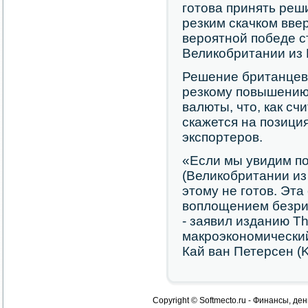
готова принять реш
резким скачком вве
вероятной победе 
Великобритании из 
Решение британцев 
резкому повышению 
валюты, что, как сч
скажется на позици
экспортеров.
«Если мы увидим по
(Великобритании из 
этому не готов. Эта
воплощением безрис
- заявил изданию The
макроэкономический 
Кай ван Петерсен (K
Copyright © Softmecto.ru - Финансы, ден