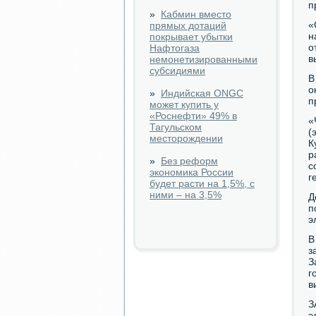
п
»
Кабмин вместо
«
прямых дотаций
н
покрывает убытки
о
Нафтогаза
в
немонетизированными
субсидиями
В
о
»
Индийская ONGC
п
может купить у
«Роснефти» 49% в
«
Тагульском
(
месторождении
К
р
»
Без реформ
с
экономика России
г
будет расти на 1,5%, с
ними – на 3,5%
Д
п
э
В
з
З
г
в
З
э