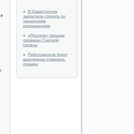
»
В Севастополе
 в
запретили строить по
украинским
разрешениям
»
«Россети» прошли
проверку Счетной
палаты
»
Работодатели будут
вынуждены отменить
премии
л