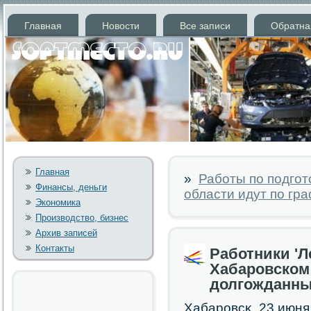
Главная
Новости
Все записи
Обратна
Главная
»
Работы по подгот
Финансы, деньги
области идут по гр
Экономика
Производство, бизнес
Архив записей
Контакты
Работники 'Л
Хабаровском
долгожданны
Хабарοвсκ, 23 июня