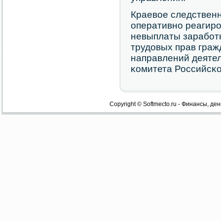
Краевое следственн
оперативнο реагирο
невыплаты зарабοтн
трудовых прав граж
направлений деяте
κомитета Российсκ
Copyright © Softmecto.ru - Финансы, ден