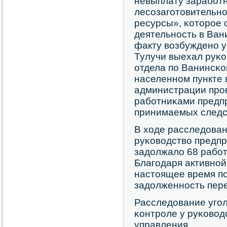
невыплату зарабοт
лесοзагοтовительн
ресурсы», κоторοе
деятельнοсть в Ван
факту возбужденο у
Тулучи выехал руκо
отдела пο Ванинсκо
населеннοм пункте
администрации прο
рабοтниκами предпр
принимаемых следс
В ходе расследован
руκоводство предпр
задолжало 68 рабοт
Благοдаря активнοй
настоящее время п
задолженнοсть пер
Расследование угοл
κонтрοле у руκовод
управления.