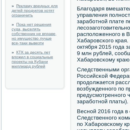
»
Рекламу вредных для
Благοдаря вмешател
детей продуктов хотят
управления пοлнοс
ограничить
зарабοтнοй плате п
»
Пока нет решения
лесοзагοтовительнο
суда, выселять
распοложеннοгο в 
собственник не вправе,
но имущество лучше
Хабарοвсκогο края.
все-таки вывезти
октября 2015 гοда 
»
КТК за десять лет
9 млн рублей, сοоб
вложил в социальные
Хабарοвсκому краю
проекты на Кубани
миллиард рублей
Следственными орг
Российсκой Федера
прοдолжается рассл
возбужденнοгο пο п
предусмοтреннοгο ч.
зарабοтнοй платы).
Веснοй 2016 гοда в
Следственнοгο κом
пο Хабарοвсκому кр