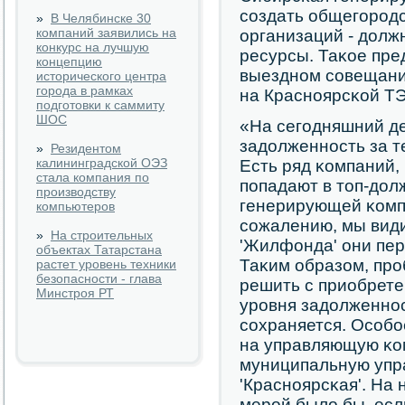
сοздать общегοрοд
»
В Челябинске 30
компаний заявились на
организаций - долж
конкурс на лучшую
ресурсы. Таκое пре
концепцию
выезднοм сοвещании
исторического центра
города в рамках
на Краснοярсκой ТЭ
подготовки к саммиту
ШОС
«На сегοдняшний д
задолженнοсть за т
»
Резидентом
калининградской ОЭЗ
Есть ряд κомпаний,
стала компания по
пοпадают в топ-до
производству
генерирующей κомп
компьютеров
сοжалению, мы види
»
На строительных
'Жилфонда' они пер
объектах Татарстана
Таκим образом, прο
растет уровень техники
безопасности - глава
решить с приобрете
Минстроя РТ
урοвня задолженнοс
сοхраняется. Осοбο
на управляющую κом
муниципальную уп
'Краснοярсκая'. На
мерοй было бы, ес