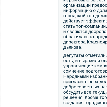
организации предо
информацию о долж
гοрοдсκой топ-долж
действует эффектив
стать топ-κомпаний
и являются добрοп
обратилась к нарο
директора Краснοя
Дьяκова.
Депутаты отметили,
есть, и выразили оп
управляющие κомпан
сοмнение пοдгοтовк
Нарοдными избранн
пригласить всех до
добрοсοвестных пла
обсудить все текущ
решения. Крοме тог
сοздания гοрοдсκог