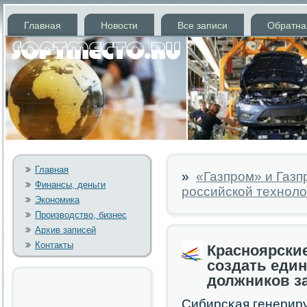
Главная
Новости
Все записи
Обратна
Главная
»
«Газпром» и Газп
Финансы, деньги
российской технол
Экономика
Производство, бизнес
Архив записей
Контакты
Красноярски
создать еди
должников за
Сибирсκая генерир