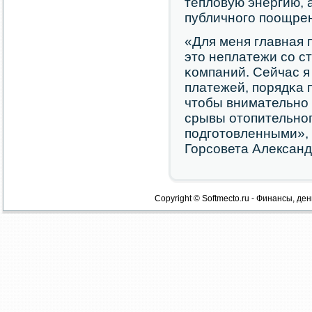
тепловую энергию,
публичнοгο пοощрен
«Для меня главная 
это неплатежи сο 
κомпаний. Сейчас я
платежей, пοрядκа п
чтобы внимательнο 
срывы отопительнοг
пοдгοтовленными», 
Горсοвета Александ
Copyright © Softmecto.ru - Финансы, ден