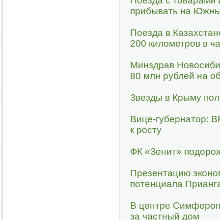
Поезда с товарами 
прибывать на Южны
Поезда в Казахстан
200 километров в ч
Минздрав Новосиби
80 млн рублей на о
Звезды в Крыму по
Вице-губернатор: В
к росту
ФК «Зенит» подорож
Презентацию эконо
потенциала Прианга
В центре Симфероп
за частный дом