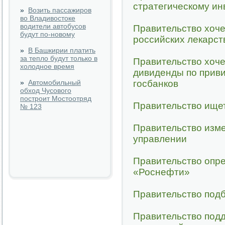
стратегическому ин
»
Возить пассажиров
во Владивостоке
водители автобусов
Правительство хоче
будут по-новому
российских лекарст
»
В Башкирии платить
за тепло будут только в
Правительство хоч
холодное время
дивиденды по прив
»
Автомобильный
госбанков
обход Чусового
построит Мостоотряд
Правительство ище
№ 123
Правительство изме
управлении
Правительство опр
«Роснефти»
Правительство под
Правительство под