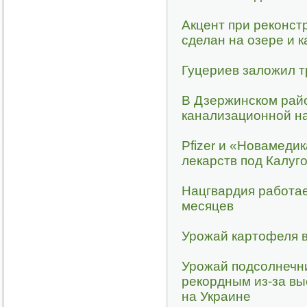
Акцент при реконстр
сделан на озере и 
Гуцериев заложил 
В Дзержинском райо
канализационной н
Pfizer и «Новамеди
лекарств под Калуг
Нацгвардия работае
месяцев
Урожай картофеля в
Урожай подсолнечни
рекордным из-за вы
на Украине