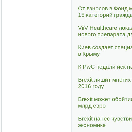
От взносов в Фонд
15 категорий гражд
ViiV Healthcare лок
нового препарата д
Киев создает специ
в Крыму
К PwC подали иск н
Brexit лишит многи
2016 году
Brexit может обойт
млрд евро
Brexit нанес чувств
экономике