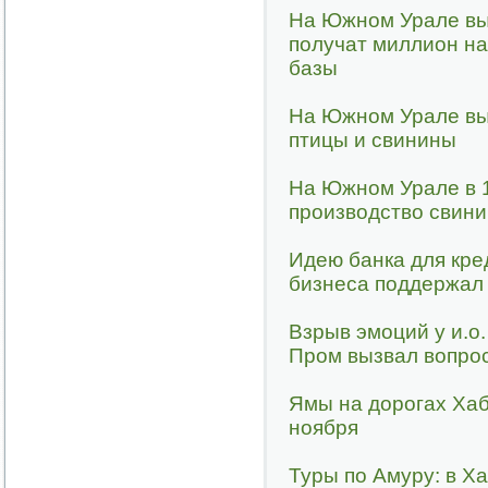
На Южном Урале вы
получат миллион н
базы
На Южном Урале вы
птицы и свинины
На Южном Урале в 1
производство свин
Идею банка для кре
бизнеса поддержал
Взрыв эмоций у и.о
Пром вызвал вопрос
Ямы на дорогах Хаб
ноября
Туры по Амуру: в Х