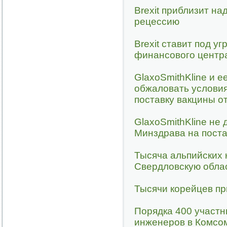
Brexit приблизит н
рецессию
Brexit ставит под уг
финансового центр
GlaxoSmithKline и е
обжаловать услови
поставку вакцины о
GlaxoSmithKline не 
Минздрава на поста
Тысяча альпийских 
Свердловскую обла
Тысячи корейцев пр
Порядка 400 участн
инженеров в Комсо