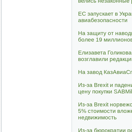
велись незаконные 
ЕС запускает в Укр
авиабезопасности
На защиту от навод
более 19 миллионо
Елизавета Голикова
возглавили редакц
На завод КазАвиаСп
Из-за Brexit и паде
цену покупки SABMil
Из-за Brexit норве
5% стоимости влож
недвижимость
Из-за бюрократии р