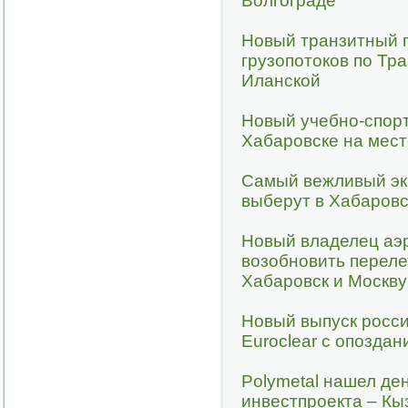
Волгограде
Новый транзитный п
грузопотоков по Тр
Иланской
Новый учебно-спорт
Хабаровске на мест
Самый вежливый эк
выберут в Хабаровс
Новый владелец аэ
возобновить переле
Хабаровск и Москву
Новый выпуск росси
Euroclear с опозда
Polymetal нашел де
инвестпроекта – К